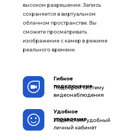
высоком разрешении. Запись
сохраняется в виртуальном
облачном пространстве. Вы
сможете просматривать
изображение с камер в режиме
реального времени.
Гибкое
подключение
Подберем систему
видеонаблюдения
Удобное
управление
Подключим удобный
личный кабинет