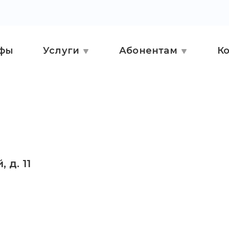
фы
Услуги
Абонентам
К
 д. 11